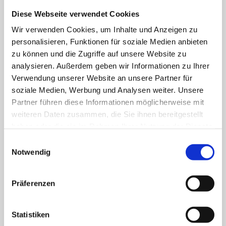
Google Analytics / Datenschutz
Diese Webseite verwendet Cookies
Diese Website benutzt zu Statistikzwecken die
Software Google Analytics, einen Webanalysedienst
Wir verwenden Cookies, um Inhalte und Anzeigen zu
personalisieren, Funktionen für soziale Medien anbieten
der Google Inc. („Google“). Google Analytics
zu können und die Zugriffe auf unsere Website zu
verwendet sog. „Cookies“, Textdateien, die auf Ihrem
analysieren. Außerdem geben wir Informationen zu Ihrer
Computer gespeichert werden und die eine Analyse
Verwendung unserer Website an unsere Partner für
der Benutzung der Website durch Sie ermöglichen. Die
soziale Medien, Werbung und Analysen weiter. Unsere
durch den Cookie erzeugten Informationen über Ihre
Partner führen diese Informationen möglicherweise mit
Benutzung dieser Website werden in der Regel an
weiteren Daten zusammen, die Sie ihnen bereitgestellt
haben oder die sie im Rahmen Ihrer Nutzung der Dienste
einen Server von Google in den USA übertragen und
gesammelt haben.
Einwilligungsauswahl
dort gespeichert. Im Falle der Aktivierung der IP-
Notwendig
Anonymisierung auf dieser Webseite, wird Ihre IP-
Adresse von Google jedoch innerhalb von
Präferenzen
Mitgliedstaaten der Europäischen Union oder in
anderen Vertragsstaaten des Abkommens über den
Europäischen Wirtschaftsraum zuvor gekürzt. Nur in
Statistiken