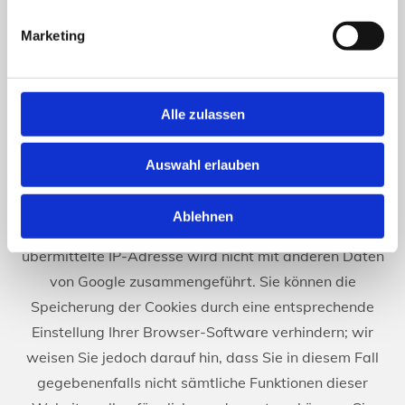
Ausnahmefällen wird die volle IP-Adresse an einen
Server von Google in den USA übertragen und dort
Marketing
gekürzt. Im Auftrag des Betreibers dieser Website
wird Google diese Informationen benutzen, um Ihre
Nutzung der Website auszuwerten, um Reports über
Alle zulassen
die Websiteaktivitäten zusammenzustellen und um
weitere mit der Websitenutzung und der
Auswahl erlauben
Internetnutzung verbundene Dienstleistungen
gegenüber dem Websitebetreiber zu erbringen. Die im
Ablehnen
Rahmen von Google Analytics von Ihrem Browser
übermittelte IP-Adresse wird nicht mit anderen Daten
von Google zusammengeführt. Sie können die
Speicherung der Cookies durch eine entsprechende
Einstellung Ihrer Browser-Software verhindern; wir
weisen Sie jedoch darauf hin, dass Sie in diesem Fall
gegebenenfalls nicht sämtliche Funktionen dieser