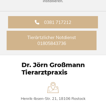
installieren.
0381 717212
Tierärtzlicher Notdienst
01805843736
Henrik-Ibsen-Str. 21, 18106 Rostock